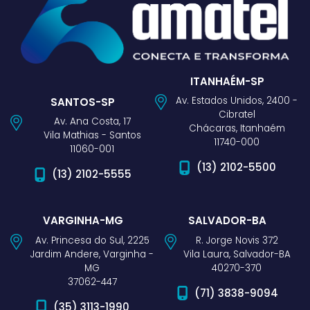
ITANHAÉM-SP
Av. Estados Unidos, 2400 -
SANTOS-SP
Cibratel
Av. Ana Costa, 17
Chácaras, Itanhaém
Vila Mathias - Santos
11740-000
11060-001
(13) 2102-5500
(13) 2102-5555
VARGINHA-MG
SALVADOR-BA
Av. Princesa do Sul, 2225
R. Jorge Novis 372
Jardim Andere, Varginha -
Vila Laura, Salvador-BA
MG
40270-370
37062-447
(71) 3838-9094
(35) 3113-1990