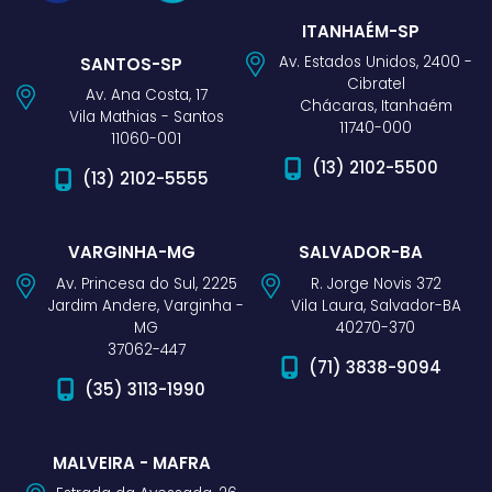
ITANHAÉM-SP
Av. Estados Unidos, 2400 -
SANTOS-SP
Cibratel
Av. Ana Costa, 17
Chácaras, Itanhaém
Vila Mathias - Santos
11740-000
11060-001
(13) 2102-5500
(13) 2102-5555
VARGINHA-MG
SALVADOR-BA
Av. Princesa do Sul, 2225
R. Jorge Novis 372
Jardim Andere, Varginha -
Vila Laura, Salvador-BA
MG
40270-370
37062-447
(71) 3838-9094
(35) 3113-1990
MALVEIRA - MAFRA