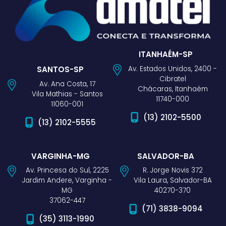
ITANHAÉM-SP
Av. Estados Unidos, 2400 -
SANTOS-SP
Cibratel
Av. Ana Costa, 17
Chácaras, Itanhaém
Vila Mathias - Santos
11740-000
11060-001
(13) 2102-5500
(13) 2102-5555
VARGINHA-MG
SALVADOR-BA
Av. Princesa do Sul, 2225
R. Jorge Novis 372
Jardim Andere, Varginha -
Vila Laura, Salvador-BA
MG
40270-370
37062-447
(71) 3838-9094
(35) 3113-1990