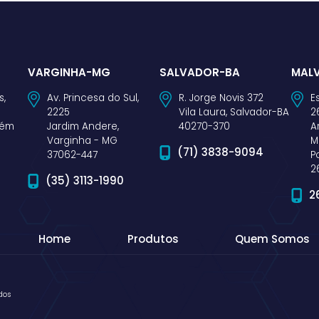
VARGINHA-MG
SALVADOR-BA
MALV
s,
Av. Princesa do Sul,
R. Jorge Novis 372
E
2225
Vila Laura, Salvador-BA
2
aém
Jardim Andere,
40270-370
A
Varginha - MG
M
(71) 3838-9094
37062-447
P
2
(35) 3113-1990
2
Home
Produtos
Quem Somos
dos