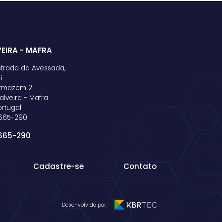
EIRA - MAFRA
strada da Avessada,
6
rmazem 2
alveira - Mafra
ortugal
665-290
665-290
Cadastre-se
Contato
Desenvolvido por: